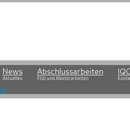
News
Abschlussarbeiten
IQO
Aktuelles
PhD und Masterarbeiten
Konta
se